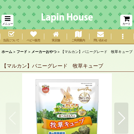
メニュー
カート
当店について
ベビー販売
実店舗
ご利用案内
問い合わせ
ホーム
>
フード
>
メーカーおやつ
>
【マルカン】バニーグレード 牧草キューブ
【マルカン】バニーグレード 牧草キューブ