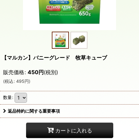
【マルカン】バニーグレード 牧草キューブ
販売価格
:
450
円
(税別)
(
税込
:
495
円
)
数量
:
返品特約に関する重要事項
カートに入れる