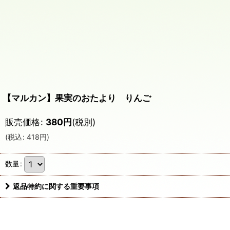
【マルカン】果実のおたより りんご
販売価格
:
380
円
(税別)
(
税込
:
418
円
)
数量
:
返品特約に関する重要事項