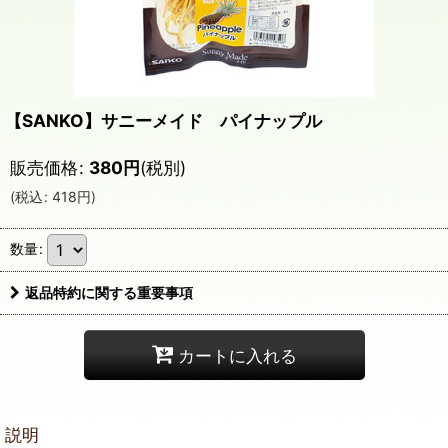
【SANKO】サニーメイド パイナップル
販売価格
:
380
円
(税別)
(
税込
:
418
円
)
数量
:
返品特約に関する重要事項
カートに入れる
説明