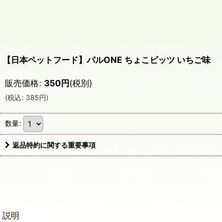
【日本ペットフード】パルONE ちょこビッツ いちご味
販売価格
:
350
円
(税別)
(
税込
:
385
円
)
数量
:
返品特約に関する重要事項
説明