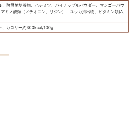
ル、酵母菌培養物、ハチミツ、パイナップルパウダー、マンゴーパウ
、アミノ酸類（メチオニン、リジン）、ユッカ抽出物、ビタミン類(A、
カロリー約300kcal/100g