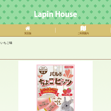
実店舗
ご利用案内
 いちご味