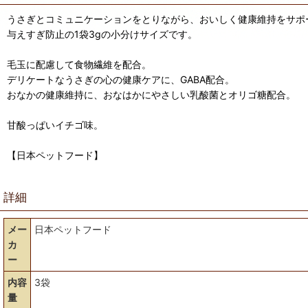
うさぎとコミュニケーションをとりながら、おいしく健康維持をサポ
与えすぎ防止の1袋3gの小分けサイズです。
毛玉に配慮して食物繊維を配合。
デリケートなうさぎの心の健康ケアに、GABA配合。
おなかの健康維持に、おなはかにやさしい乳酸菌とオリゴ糖配合。
甘酸っぱいイチゴ味。
【日本ペットフード】
詳細
メー
日本ペットフード
カ
ー
内容
3袋
量