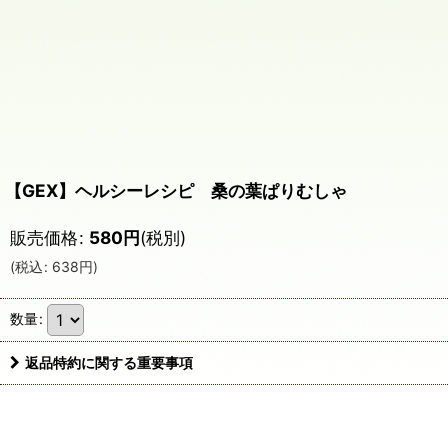
【GEX】ヘルシーレシピ 桑の葉ぱりむしゃ
販売価格
:
580
円
(税別)
(
税込
:
638
円
)
数量
:
返品特約に関する重要事項