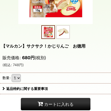
【マルカン】サクサク！かじりんご お徳用
販売価格
:
680
円
(税別)
(
税込
:
748
円
)
数量
:
返品特約に関する重要事項
カートに入れる