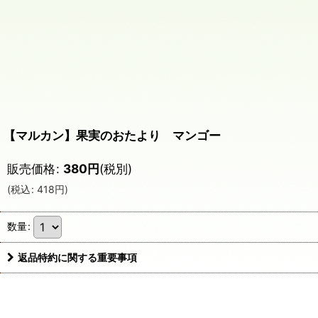
【マルカン】果実のおたより マンゴー
販売価格
:
380
円
(税別)
(
税込
:
418
円
)
数量
:
返品特約に関する重要事項