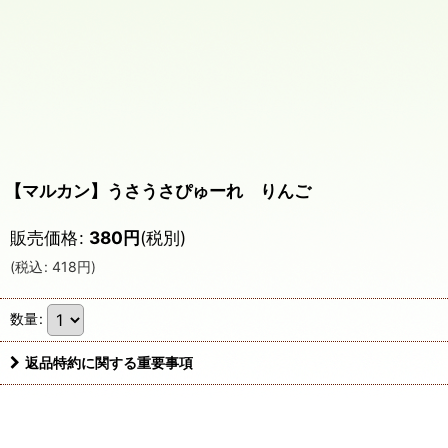
【マルカン】うさうさぴゅーれ りんご
販売価格
:
380
円
(税別)
(
税込
:
418
円
)
数量
:
返品特約に関する重要事項