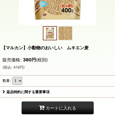
【マルカン】小動物のおいしい ムキエン麦
販売価格
:
380
円
(税別)
(
税込
:
418
円
)
数量
:
返品特約に関する重要事項
カートに入れる