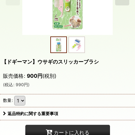
【ドギーマン】ウサギのスリッカーブラシ
販売価格
:
900
円
(税別)
(
税込
:
990
円
)
数量
:
返品特約に関する重要事項
カートに入れる