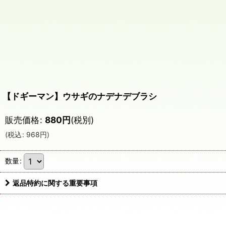
【ドギーマン】ウサギのナデナデブラシ
販売価格
:
880
円
(税別)
(
税込
:
968
円
)
数量
:
返品特約に関する重要事項