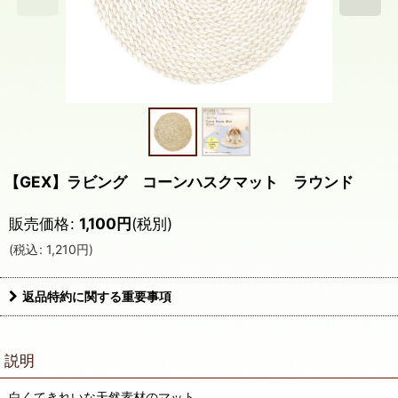
【GEX】ラビング コーンハスクマット ラウンド
販売価格
:
1,100
円
(税別)
(
税込
:
1,210
円
)
返品特約に関する重要事項
説明
白くてきれいな天然素材のマット。