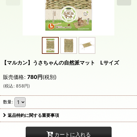
【マルカン】うさちゃんの自然派マット Lサイズ
販売価格
:
780
円
(税別)
(
税込
:
858
円
)
数量
:
返品特約に関する重要事項
カートに入れる