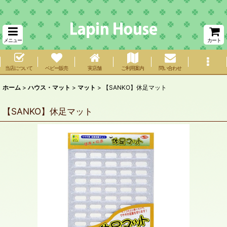
メニュー
カート
当店について
ベビー販売
実店舗
ご利用案内
問い合わせ
ホーム
>
ハウス・マット
>
マット
>
【SANKO】休足マット
【SANKO】休足マット