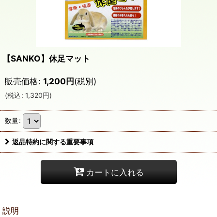
【SANKO】休足マット
販売価格
:
1,200
円
(税別)
(
税込
:
1,320
円
)
数量
:
返品特約に関する重要事項
カートに入れる
説明