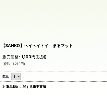
【SANKO】ヘイヘイトイ まるマット
販売価格
:
1,100
円
(税別)
(
税込
:
1,210
円
)
数量
:
返品特約に関する重要事項