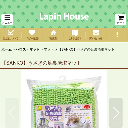
メニュー
カート
当店について
ベビー販売
実店舗
ご利用案内
問い合わせ
ホーム
>
ハウス・マット
>
マット
>
【SANKO】うさぎの足裏清潔マット
【SANKO】うさぎの足裏清潔マット