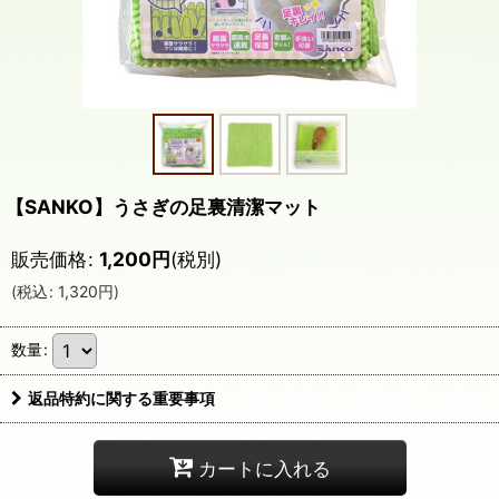
【SANKO】うさぎの足裏清潔マット
販売価格
:
1,200
円
(税別)
(
税込
:
1,320
円
)
数量
:
返品特約に関する重要事項
カートに入れる