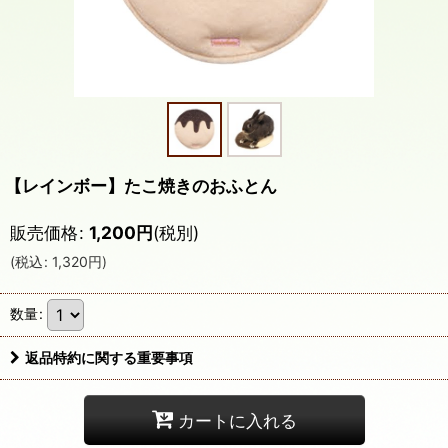
【レインボー】たこ焼きのおふとん
販売価格
:
1,200
円
(税別)
(
税込
:
1,320
円
)
数量
:
返品特約に関する重要事項
カートに入れる