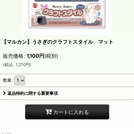
【マルカン】うさぎのクラフトスタイル マット
販売価格
:
1,100
円
(税別)
(
税込
:
1,210
円
)
数量
:
返品特約に関する重要事項
カートに入れる