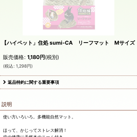
【ハイペット」住処 sumi-CA リーフマット Mサイズ
販売価格
:
1,180
円
(税別)
(
税込
:
1,298
円
)
返品特約に関する重要事項
説明
使い方いろいろ。多機能自然マット。
ほって、かじってストレス解消！
歯の健康に天然木のニーム付き。