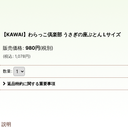
【KAWAI】わらっこ倶楽部 うさぎの座ぶとん Lサイズ
販売価格
:
980
円
(税別)
(
税込
:
1,078
円
)
数量
:
返品特約に関する重要事項
説明