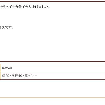
り使って手作業で作り上げました。
イズです。
KAWAI
幅29×奥行40×厚さ1cm