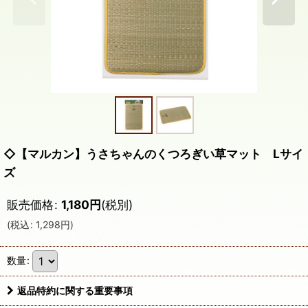
◇【マルカン】うさちゃんのくつろぎい草マット Lサイ
ズ
販売価格
:
1,180
円
(税別)
(
税込
:
1,298
円
)
数量
:
返品特約に関する重要事項