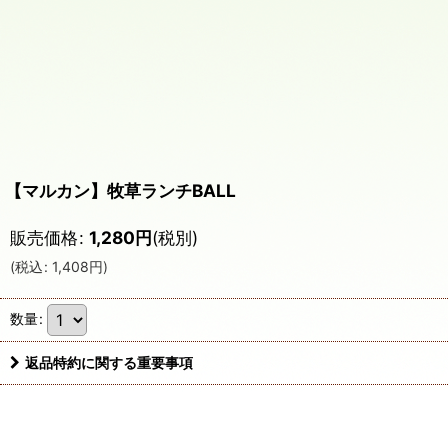
【マルカン】牧草ランチBALL
販売価格
:
1,280
円
(税別)
(
税込
:
1,408
円
)
数量
:
返品特約に関する重要事項