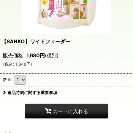
【SANKO】ワイドフィーダー
販売価格
:
1,680
円
(税別)
(
税込
:
1,848
円
)
数量
:
返品特約に関する重要事項
カートに入れる