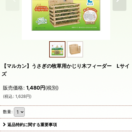
【マルカン】うさぎの牧草用かじり木フィーダー Lサイ
ズ
販売価格
:
1,480
円
(税別)
(
税込
:
1,628
円
)
数量
:
返品特約に関する重要事項