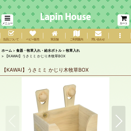
メニュー
カート
当店について
ベビー販売
実店舗
ご利用案内
問い合わせ
ホーム
>
食器・牧草入れ・給水ボトル
>
牧草入れ
>
【KAWAI】うさミミ かじり木牧草BOX
【KAWAI】うさミミ かじり木牧草BOX