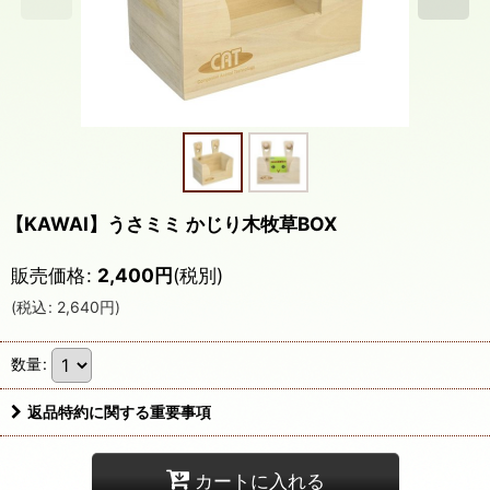
【KAWAI】うさミミ かじり木牧草BOX
販売価格
:
2,400
円
(税別)
(
税込
:
2,640
円
)
数量
:
返品特約に関する重要事項
カートに入れる