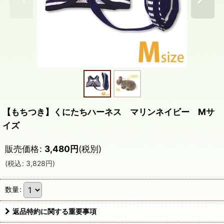
【もちつき】くにたちハーネス マリンネイビー Mサ
イズ
販売価格
:
3,480
円
(税別)
(
税込
:
3,828
円
)
数量
:
返品特約に関する重要事項