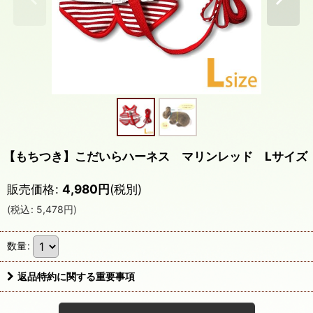
【もちつき】こだいらハーネス マリンレッド Lサイズ
販売価格
:
4,980
円
(税別)
(
税込
:
5,478
円
)
数量
:
返品特約に関する重要事項