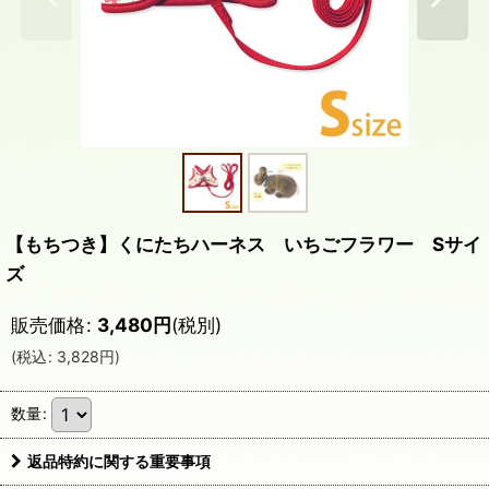
【もちつき】くにたちハーネス いちごフラワー Sサイ
ズ
販売価格
:
3,480
円
(税別)
(
税込
:
3,828
円
)
数量
:
返品特約に関する重要事項