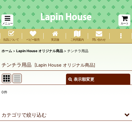
メニュー
カート
当店について
ベビー販売
実店舗
ご利用案内
問い合わせ
ホーム
>
Lapin House オリジナル商品
>
チンチラ用品
チンチラ用品
[
Lapin House オリジナル商品
]
表示順変更
閉じる
0
件
サブカテゴリ
:
表示数
:
カテゴリで絞り込む
在庫あり
チンチラ用品 (全商品)