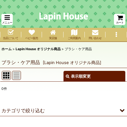
メニュー
カート
当店について
ベビー販売
実店舗
ご利用案内
問い合わせ
ホーム
>
Lapin House オリジナル商品
>
ブラシ・ケア用品
ブラシ・ケア用品
[
Lapin House オリジナル商品
]
表示順変更
閉じる
0
件
サブカテゴリ
:
表示数
:
カテゴリで絞り込む
在庫あり
ブラシ・ケア用品 (全商品)