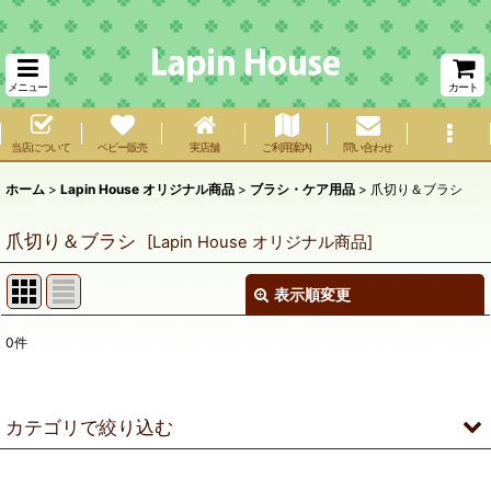
メニュー
カート
当店について
ベビー販売
実店舗
ご利用案内
問い合わせ
ホーム
>
Lapin House オリジナル商品
>
ブラシ・ケア用品
>
爪切り＆ブラシ
爪切り＆ブラシ
[
Lapin House オリジナル商品
]
表示順変更
閉じる
0
件
表示数
:
在庫あり
カテゴリで絞り込む
並び順
:
ブラシ・ケア用品 (全商品)