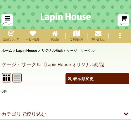
メニュー
カート
当店について
ベビー販売
実店舗
ご利用案内
問い合わせ
ホーム
>
Lapin House オリジナル商品
>
ケージ・サークル
ケージ・サークル
[
Lapin House オリジナル商品
]
表示順変更
閉じる
0
件
サブカテゴリ
:
表示数
:
カテゴリで絞り込む
在庫あり
ケージ・サークル (全商品)