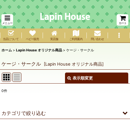
メニュー
カート
当店について
ベビー販売
実店舗
ご利用案内
問い合わせ
ホーム
>
Lapin House オリジナル商品
>
ケージ・サークル
ケージ・サークル
[
Lapin House オリジナル商品
]
表示順変更
閉じる
0
件
サブカテゴリ
:
表示数
:
カテゴリで絞り込む
在庫あり
ケージ・サークル (全商品)