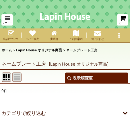
メニュー
カート
当店について
ベビー販売
実店舗
ご利用案内
問い合わせ
ホーム
>
Lapin House オリジナル商品
>
ネームプレート工房
ネームプレート工房
[
Lapin House オリジナル商品
]
表示順変更
閉じる
0
件
サブカテゴリ
:
表示数
:
カテゴリで絞り込む
在庫あり
ネームプレート工房 (全商品)