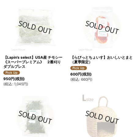
【Lapin's select】USA産 チモシー
【らびっとちょいす】おいしいとまと
《スーパープレミアム》 2番刈り
（夏季限定）
ダブルプレス
600
円
(税別)
950
円
(税別)
(
税込
:
660
円
)
(
税込
:
1,045
円
)