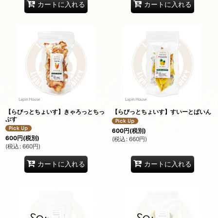
カートに入れる
カートに入れる
【らびっとちょいす】きゃろっとちっ
【らびっとちょいす】すいーとぱいん
ぷす
600
円
(税別)
600
円
(税別)
(
税込
:
660
円
)
(
税込
:
660
円
)
カートに入れる
カートに入れる