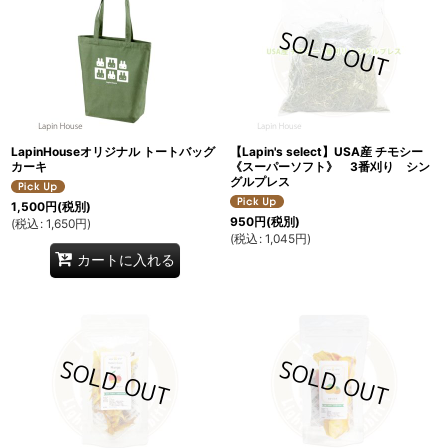
LapinHouseオリジナル トートバッグ
【Lapin's select】USA産 チモシー
カーキ
《スーパーソフト》 3番刈り シン
グルプレス
1,500
円
(税別)
950
円
(税別)
(
税込
:
1,650
円
)
(
税込
:
1,045
円
)
カートに入れる