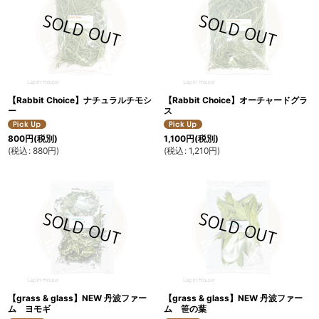
【Rabbit Choice】ナチュラルチモシ
【Rabbit Choice】オーチャードグラ
ー
ス
800
円
(税別)
1,100
円
(税別)
(
税込
:
880
円
)
(
税込
:
1,210
円
)
【grass & glass】NEW 丹波ファー
【grass & glass】NEW 丹波ファー
ム ヨモギ
ム 笹の葉