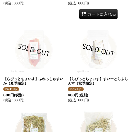
(
税込
:
660
円
)
(
税込
:
660
円
)
カートに入れる
【らびっとちょいす】ふれっしゅすい
【らびっとちょいす】すいーとらふら
か（夏季限定）
んす（秋季限定）
600
円
(税別)
600
円
(税別)
(
税込
:
660
円
)
(
税込
:
660
円
)