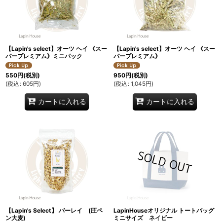
【Lapin's select】オーツ ヘイ 《スー
【Lapin's select】オーツ ヘイ 《スー
パープレミアム》ミニパック
パープレミアム》
550
円
(税別)
950
円
(税別)
(
税込
:
605
円
)
(
税込
:
1,045
円
)
カートに入れる
カートに入れる
【Lapin's Select】 バーレイ (圧ペ
LapinHouseオリジナル トートバッグ
ン大麦)
ミニサイズ ネイビー