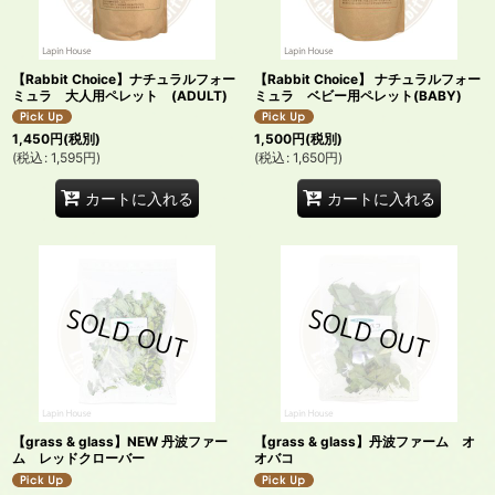
絞り込む
【Rabbit Choice】ナチュラルフォー
【Rabbit Choice】 ナチュラルフォー
ミュラ 大人用ペレット (ADULT)
ミュラ ベビー用ペレット(BABY)
1,450
円
(税別)
1,500
円
(税別)
(
税込
:
1,595
円
)
(
税込
:
1,650
円
)
カートに入れる
カートに入れる
【grass & glass】NEW 丹波ファー
【grass & glass】丹波ファーム オ
ム レッドクローバー
オバコ