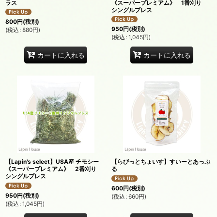
ラス
《スーパープレミアム》 1番刈り
シングルプレス
800
円
(税別)
950
円
(税別)
(
税込
:
880
円
)
(
税込
:
1,045
円
)
カートに入れる
カートに入れる
【Lapin's select】USA産 チモシー
【らびっとちょいす】すいーとあっぷ
《スーパープレミアム》 2番刈り
る
シングルプレス
600
円
(税別)
950
円
(税別)
(
税込
:
660
円
)
(
税込
:
1,045
円
)