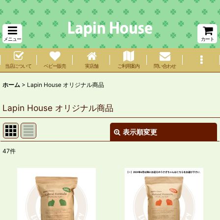
メニュー
カート
当店について
ベビー販売
実店舗
ご利用案内
問い合わせ
ホーム
>
Lapin House オリジナル商品
Lapin House オリジナル商品
表示順変更
閉じる
47
件
表示数
:
在庫あり
並び順
: