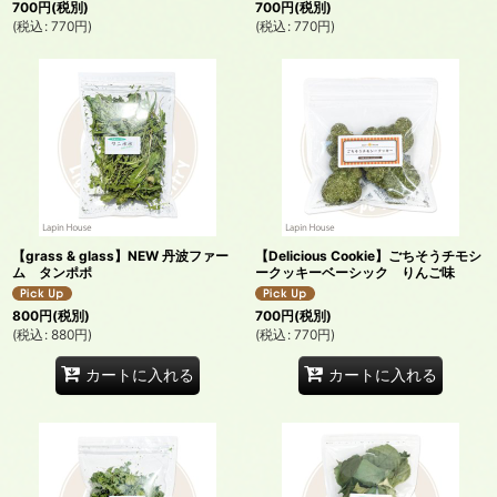
700
円
(税別)
700
円
(税別)
(
税込
:
770
円
)
(
税込
:
770
円
)
【grass & glass】NEW 丹波ファー
【Delicious Cookie】ごちそうチモシ
ム タンポポ
ークッキーベーシック りんご味
800
円
(税別)
700
円
(税別)
(
税込
:
880
円
)
(
税込
:
770
円
)
カートに入れる
カートに入れる