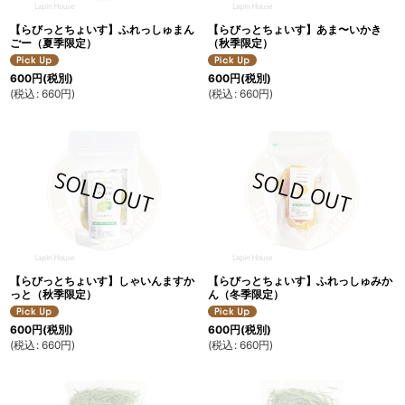
【らびっとちょいす】ふれっしゅまん
【らびっとちょいす】あま〜いかき
ごー（夏季限定）
（秋季限定）
600
円
(税別)
600
円
(税別)
(
税込
:
660
円
)
(
税込
:
660
円
)
【らびっとちょいす】しゃいんますか
【らびっとちょいす】ふれっしゅみか
っと（秋季限定）
ん（冬季限定）
600
円
(税別)
600
円
(税別)
(
税込
:
660
円
)
(
税込
:
660
円
)