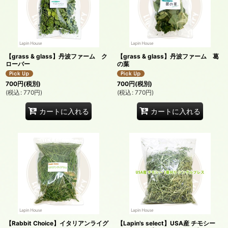
【grass & glass】丹波ファーム ク
【grass & glass】丹波ファーム 葛
ローバー
の葉
700
円
(税別)
700
円
(税別)
(
税込
:
770
円
)
(
税込
:
770
円
)
カートに入れる
カートに入れる
【Rabbit Choice】イタリアンライグ
【Lapin's select】USA産 チモシー