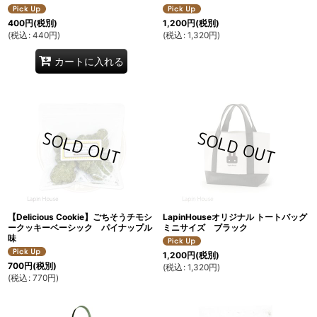
400
円
(税別)
1,200
円
(税別)
(
税込
:
440
円
)
(
税込
:
1,320
円
)
カートに入れる
【Delicious Cookie】ごちそうチモシ
LapinHouseオリジナル トートバッグ
ークッキーベーシック パイナップル
ミニサイズ ブラック
味
1,200
円
(税別)
700
円
(税別)
(
税込
:
1,320
円
)
(
税込
:
770
円
)