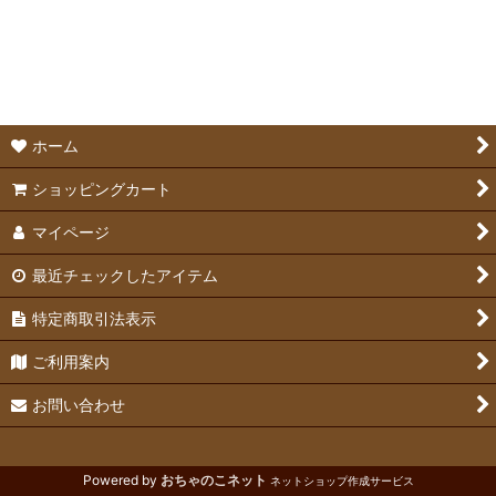
食器・牧草入れ・給水ボトル (全商品)
並び順
:
食器
絞り込む
牧草入れ
ホーム
給水ボトル
ショッピングカート
マイページ
最近チェックしたアイテム
特定商取引法表示
ご利用案内
お問い合わせ
Powered by
おちゃのこネット
ネットショップ作成サービス