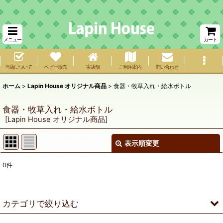
メニュー
カート
当店について
ベビー販売
実店舗
ご利用案内
問い合わせ
ホーム
>
Lapin House オリジナル商品
>
食器・牧草入れ・給水ボトル
食器・牧草入れ・給水ボトル
[
Lapin House オリジナル商品
]
表示順変更
閉じる
0
件
サブカテゴリ
:
表示数
:
カテゴリで絞り込む
在庫あり