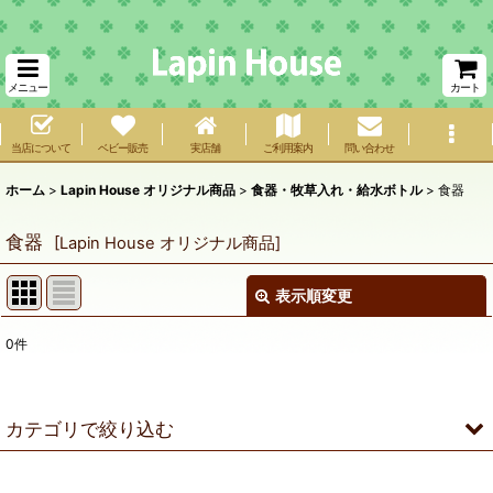
メニュー
カート
当店について
ベビー販売
実店舗
ご利用案内
問い合わせ
ホーム
>
Lapin House オリジナル商品
>
食器・牧草入れ・給水ボトル
>
食器
食器
[
Lapin House オリジナル商品
]
表示順変更
閉じる
0
件
表示数
:
在庫あり
カテゴリで絞り込む
並び順
:
食器・牧草入れ・給水ボトル (全商品)