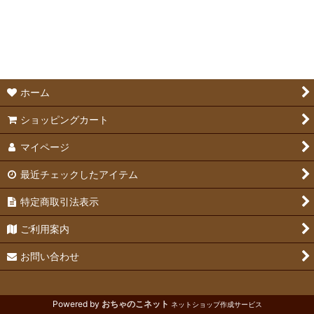
食器・牧草入れ・給水ボトル (全商品)
並び順
:
食器
絞り込む
牧草入れ
ホーム
給水ボトル
ショッピングカート
マイページ
最近チェックしたアイテム
特定商取引法表示
ご利用案内
お問い合わせ
Powered by
おちゃのこネット
ネットショップ作成サービス