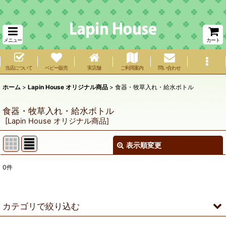
メニュー
カート
当店について
ベビー販売
実店舗
ご利用案内
問い合わせ
ホーム
>
Lapin House オリジナル商品
>
食器・牧草入れ・給水ボトル
食器・牧草入れ・給水ボトル
[
Lapin House オリジナル商品
]
表示順変更
閉じる
0
件
サブカテゴリ
:
表示数
:
カテゴリで絞り込む
在庫あり