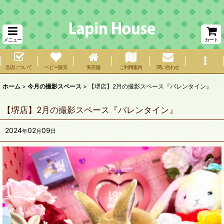
メニュー
カート
当店について
ベビー販売
実店舗
ご利用案内
問い合わせ
ホーム
>
今月の撮影スペース
>
【堺店】2月の撮影スペース『バレンタイン』
【堺店】2月の撮影スペース『バレンタイン』
2024
02
09
年
月
日