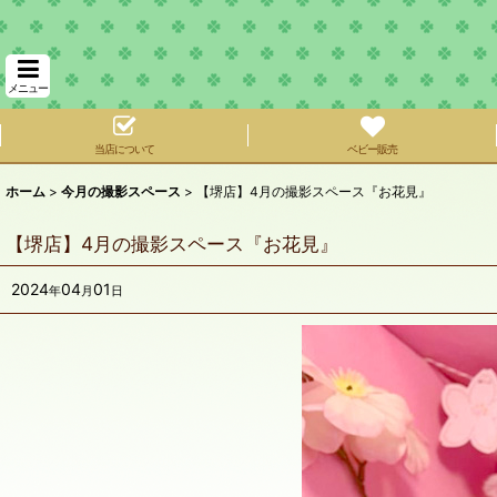
メニュー
当店について
ベビー販売
ホーム
>
今月の撮影スペース
>
【堺店】4月の撮影スペース『お花見』
【堺店】4月の撮影スペース『お花見』
2024
04
01
年
月
日