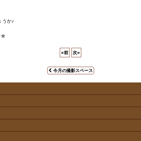
ょうか♪
せ☆
«
前
次
»
今月の撮影スペース