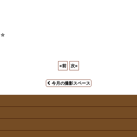
せ☆
«
前
次
»
今月の撮影スペース