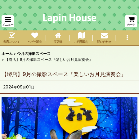
メニュー
カート
当店について
ベビー販売
実店舗
ご利用案内
問い合わせ
ホーム
>
今月の撮影スペース
>
【堺店】9月の撮影スペース『楽しいお月見演奏会』
【堺店】9月の撮影スペース『楽しいお月見演奏会』
2024
09
01
年
月
日