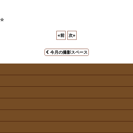
せ☆
«
前
次
»
今月の撮影スペース