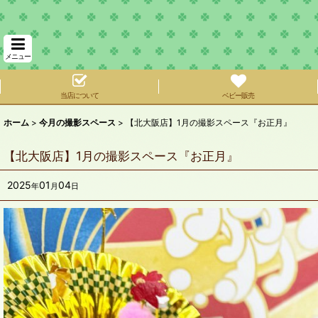
メニュー
当店について
ベビー販売
ホーム
>
今月の撮影スペース
>
【北大阪店】1月の撮影スペース『お正月』
【北大阪店】1月の撮影スペース『お正月』
2025
01
04
年
月
日