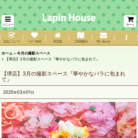
メニュー
カート
当店について
ベビー販売
実店舗
ご利用案内
問い合わせ
ホーム
>
今月の撮影スペース
>
【堺店】3月の撮影スペース『華やかなバラに包まれて』
【堺店】3月の撮影スペース『華やかなバラに包まれ
て』
2025
03
01
年
月
日