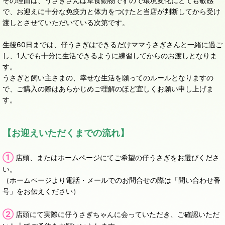
その理由は、うさぎさんは草食動物ですので環境変化にとても敏感
で、お迎えに十分な免疫力と体力をつけたと当店が判断してから受け
渡しとさせていただいている次第です。
生後60日までは、仔うさぎはできるだけママうさぎさんと一緒に過ご
し、1人でも十分に生活できるように練習してからのお渡しとなりま
す。
うさぎと飼い主さまの、幸せな生活を願ってのルールとなりますの
で、ご購入の際はあらかじめご理解のほど宜しくお願い申し上げま
す。
【お迎えいただくまでの流れ】
①
店頭、またはホームページにてご希望の仔うさぎをお選びくださ
い。
（ホームページより電話・メールでのお問合せの際は「問い合わせ番
号」をお伝えください）
②
店頭にて実際に仔うさぎちゃんに会っていただき、ご確認いただ