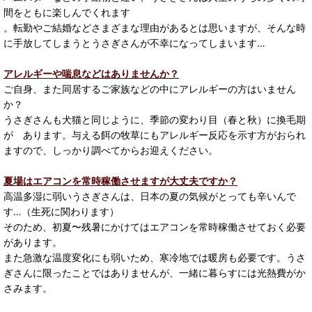
間をともに楽しんでくれます
。転勤やご結婚などさまざまな理由があるとは思いますが、そんな時
に手放してしまうとうさぎさんが不幸になってしまいます…
アレルギーや喘息などはありませんか？
ご自身、また同居するご家族などの中にアレルギーの方はいません
か？
うさぎさんも犬猫と同じように、季節の変わり目（春と秋）に換毛期
が あります。与える餌の牧草にもアレルギー反応を示す方がおられ
ますので、しっかり調べてからお迎えください。
夏場はエアコンを常時稼働させますが大丈夫ですか？
高温多湿に弱いうさぎさんは、日本の夏の気候がとっても辛いんで
す…（生死に関わります）
そのため、初夏〜残暑にかけてはエアコンを常時稼働させておく必要
があります。
また急激な温度変化にも弱いため、寒冷地では暖房も必要です。うさ
ぎさんに限ったことではありませんが、一緒に暮らすには光熱費がか
さみます。