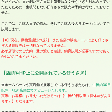
ただくため、また飼い主さまにも気兼ねなく仔うさぎと触れ合ってい
ただくために、生後間もない仔うさぎの販売や予約は行なっておりま
せん。
ここでは、ご購入までの流れ、そしてご購入後のサポートについてご
説明します。
【※】現在、動物愛護法の規則、また当店の販売ルールにより仔うさ
ぎの通信販売は一切行なっておりません。
必ず店頭でのご売約・受け渡しと確認、飼育説明が必要ですのであら
かじめご了承ください。
【店頭やHP上に公開されている仔うさぎ】
当ホームページや実店舗で展示している仔うさぎたちは、
生後約30日
以降、順次 店頭にてデビューいたします。
実際にお客様にお迎えいただけるのは【生後60日以降（個体差があり
ます）】となります。