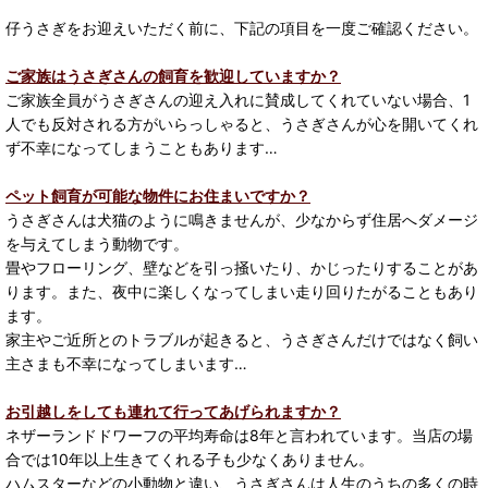
仔うさぎをお迎えいただく前に、下記の項目を一度ご確認ください。
ご家族はうさぎさんの飼育を歓迎していますか？
ご家族全員がうさぎさんの迎え入れに賛成してくれていない場合、1
人でも反対される方がいらっしゃると、うさぎさんが心を開いてくれ
ず不幸になってしまうこともあります…
ペット飼育が可能な物件にお住まいですか？
うさぎさんは犬猫のように鳴きませんが、少なからず住居へダメージ
を与えてしまう動物です。
畳やフローリング、壁などを引っ掻いたり、かじったりすることがあ
ります。また、夜中に楽しくなってしまい走り回りたがることもあり
ます。
家主やご近所とのトラブルが起きると、うさぎさんだけではなく飼い
主さまも不幸になってしまいます…
お引越しをしても連れて行ってあげられますか？
ネザーランドドワーフの平均寿命は8年と言われています。当店の場
合では10年以上生きてくれる子も少なくありません。
ハムスターなどの小動物と違い、うさぎさんは人生のうちの多くの時