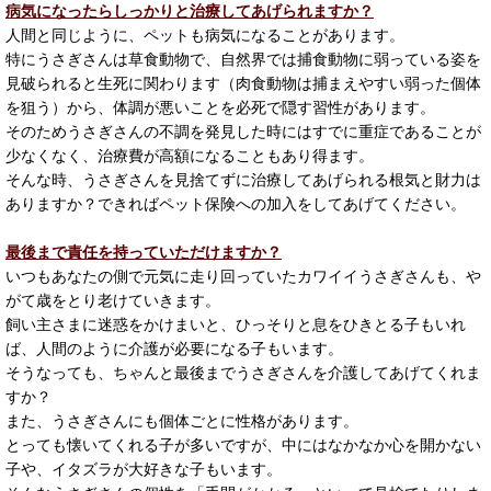
病気になったらしっかりと治療してあげられますか？
人間と同じように、ペットも病気になることがあります。
特にうさぎさんは草食動物で、自然界では捕食動物に弱っている姿を
見破られると生死に関わります（肉食動物は捕まえやすい弱った個体
を狙う）から、体調が悪いことを必死で隠す習性があります。
そのためうさぎさんの不調を発見した時にはすでに重症であることが
少なくなく、治療費が高額になることもあり得ます。
そんな時、うさぎさんを見捨てずに治療してあげられる根気と財力は
ありますか？できればペット保険への加入をしてあげてください。
最後まで責任を持っていただけますか？
いつもあなたの側で元気に走り回っていたカワイイうさぎさんも、や
がて歳をとり老けていきます。
飼い主さまに迷惑をかけまいと、ひっそりと息をひきとる子もいれ
ば、人間のように介護が必要になる子もいます。
そうなっても、ちゃんと最後までうさぎさんを介護してあげてくれま
すか？
また、うさぎさんにも個体ごとに性格があります。
とっても懐いてくれる子が多いですが、中にはなかなか心を開かない
子や、イタズラが大好きな子もいます。