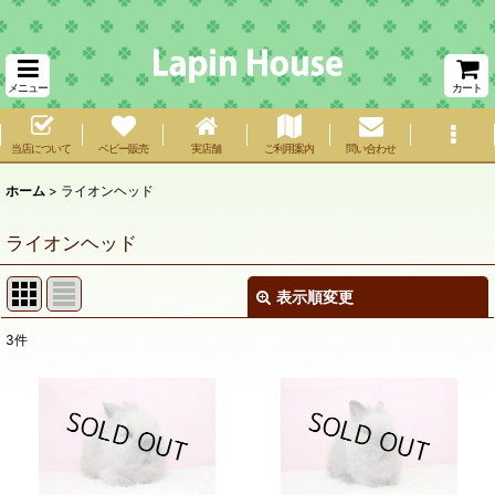
メニュー
カート
当店について
ベビー販売
実店舗
ご利用案内
問い合わせ
ホーム
>
ライオンヘッド
ライオンヘッド
表示順変更
閉じる
3
件
表示数
:
在庫あり
並び順
: