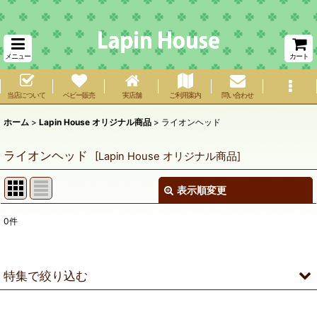
メニュー
カート
当店について
ベビー販売
実店舗
ご利用案内
問い合わせ
ホーム
>
Lapin House オリジナル商品
>
ライオンヘッド
ライオンヘッド
[
Lapin House オリジナル商品
]
表示順変更
閉じる
0
件
表示数
:
在庫あり
特集で絞り込む
並び順
:
ネザーランドドワーフ