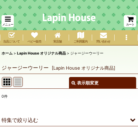
メニュー
カート
当店について
ベビー販売
実店舗
ご利用案内
問い合わせ
ホーム
>
Lapin House オリジナル商品
>
ジャージーウーリー
ジャージーウーリー
[
Lapin House オリジナル商品
]
表示順変更
閉じる
0
件
表示数
:
在庫あり
特集で絞り込む
並び順
:
ネザーランドドワーフ