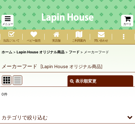
メニュー
カート
当店について
ベビー販売
実店舗
ご利用案内
問い合わせ
ホーム
>
Lapin House オリジナル商品
>
フード
>
メーカーフード
メーカーフード
[
Lapin House オリジナル商品
]
表示順変更
閉じる
0
件
表示数
:
在庫あり
カテゴリで絞り込む
並び順
:
フード (全商品)