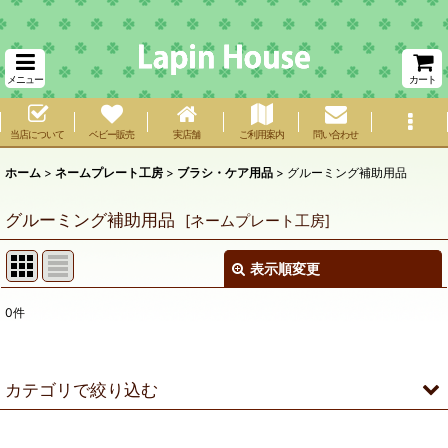
メニュー
カート
当店について
ベビー販売
実店舗
ご利用案内
問い合わせ
ホーム
>
ネームプレート工房
>
ブラシ・ケア用品
>
グルーミング補助用品
グルーミング補助用品
[
ネームプレート工房
]
表示順変更
閉じる
0
件
表示数
:
在庫あり
カテゴリで絞り込む
並び順
:
ブラシ・ケア用品 (全商品)